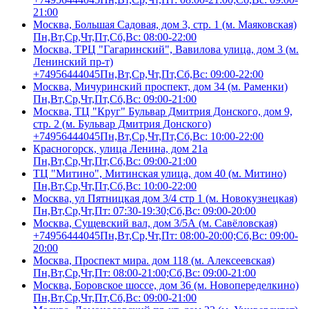
21:00
Москва, Большая Садовая, дом 3, стр. 1 (м. Маяковская)
Пн,Вт,Ср,Чт,Пт,Сб,Вс: 08:00-22:00
Москва, ТРЦ "Гагаринский", Вавилова улица, дом 3 (м.
Ленинский пр-т)
+74956444045
Пн,Вт,Ср,Чт,Пт,Сб,Вс: 09:00-22:00
Москва, Мичуринский проспект, дом 34 (м. Раменки)
Пн,Вт,Ср,Чт,Пт,Сб,Вс: 09:00-21:00
Москва, ТЦ "Круг" Бульвар Дмитрия Донского, дом 9,
стр. 2 (м. Бульвар Дмитрия Донского)
+74956444045
Пн,Вт,Ср,Чт,Пт,Сб,Вс: 10:00-22:00
Красногорск, улица Ленина, дом 21а
Пн,Вт,Ср,Чт,Пт,Сб,Вс: 09:00-21:00
ТЦ "Митино", Митинская улица, дом 40 (м. Митино)
Пн,Вт,Ср,Чт,Пт,Сб,Вс: 10:00-22:00
Москва, ул Пятницкая дом 3/4 стр 1 (м. Новокузнецкая)
Пн,Вт,Ср,Чт,Пт: 07:30-19:30;Сб,Вс: 09:00-20:00
Москва, Сущевский вал, дом 3/5А (м. Савёловская)
+74956444045
Пн,Вт,Ср,Чт,Пт: 08:00-20:00;Сб,Вс: 09:00-
20:00
Москва, Проспект мира. дом 118 (м. Алексеевская)
Пн,Вт,Ср,Чт,Пт: 08:00-21:00;Сб,Вс: 09:00-21:00
Москва, Боровское шоссе, дом 36 (м. Новопеределкино)
Пн,Вт,Ср,Чт,Пт,Сб,Вс: 09:00-21:00