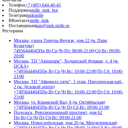
Телефон
+7 (495) 644-40-45
Поддержка
stolle_msk_bot
Телеграм
mskstolle
ВКонтакте
stolle_msk
Поставщикам
lam@msk.stolle.ru
Рестораны
Москва, улица Тимура Фрунзе, дом 22 (м. Парк
Культуры)
74956444045
Пн,Вт,Ср,Чт,Пт: 08:00-21:00;Сб,Вс: 09:00-
20:00
Москва, ТЦ "Авиапарк", Ходынский бульвар, д. 4 (м.
ЦСКА)
+74956444045
Пн,Вт,Ср,Чт,Вс: 10:00-22:00;Пт,Сб: 10:00-
23:00
Москва, ТЦ "Афимолл сити", 1 этаж, Пресненская наб.,
2 (м. Деловой центр)
+74956444045
Пн,Вт,Ср,Чт,Вс: 10:00-22:00;Пт,Сб: 10:00-
23:00
Москва, ул. Крымский Вал, 6 (м. Октябрьская)
+74956444045
Пн,Вт,Ср,Чт,Пт,Сб,Вс: 09:00-21:00
Подольск, Революционный проспект, дом 62
Пн,Вт,Ср,Чт,Пт,Сб,Вс: 09:00-21:00
Москва, Новослободская, дом 20 (м. Менделеевская)
+74956444045
Пн,Вт,Ср,Чт,Пт: 08:00-21:00;Сб,Вс: 09:00-