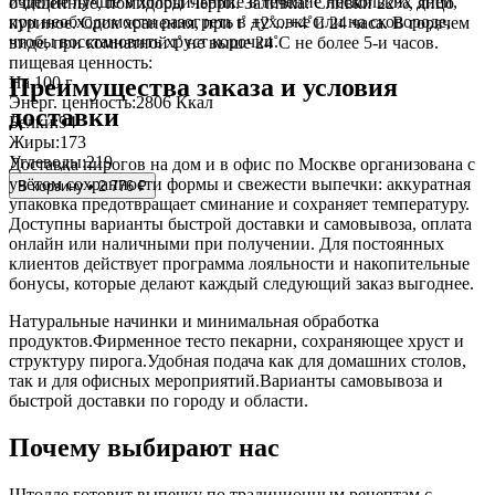
изделие лучше в холодильнике в течение нескольких дней,
очищенные, помидоры Черри. Заливка: Сливки 22%, яйцо
при необходимости разогреть в духовке или на сковороде,
куриное. Срок хранения, при t˚ +2˚...+4˚С 24 часа. В горячем
чтобы восстановить хруст корочки.
виде, при комнатной t˚ не выше 24˚С не более 5-и часов.
пищевая ценность:
На 100 г
Преимущества заказа и условия
Энерг. ценность:
2806 Ккал
доставки
Белки:
94
Жиры:
173
Углеводы:
219
Доставка пирогов на дом и в офис по Москве организована с
учётом сохранности формы и свежести выпечки: аккуратная
В корзину • 2 776 ₽
упаковка предотвращает сминание и сохраняет температуру.
Доступны варианты быстрой доставки и самовывоза, оплата
онлайн или наличными при получении. Для постоянных
клиентов действует программа лояльности и накопительные
бонусы, которые делают каждый следующий заказ выгоднее.
Натуральные начинки и минимальная обработка
продуктов.Фирменное тесто пекарни, сохраняющее хруст и
структуру пирога.Удобная подача как для домашних столов,
так и для офисных мероприятий.Варианты самовывоза и
быстрой доставки по городу и области.
Почему выбирают нас
Штолле готовит выпечку по традиционным рецептам с