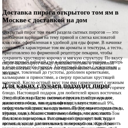
Доставка пирога открытого том ям в
Москве с доставкой на дом
Открытый пирог том ям из раздела сытных пирогов — это
необычная вариация на тему пряной и слегка кисловатой
классики, оформленная в удобной для еды форме. В начинке
сочетаются характерные том ям ароматы и текстуры, а тесто
приготовлено по фирменной рецептуре пекарни, чтобы
сохранить хрустящую корочку и мягкую структуру. По вкусу
Легендарный тайский суп в необычном исполнении - теперь
пирог балансирует между пряными нотами и умеренной
в виде открытого пирога. Ароматный бульон с кокосовым
кислотностью, что делает его одновременно насыщенным и
молоком, томленый до густоты, дополнен креветками,
лёгким.
кальмарами и пряностями, а сверху присыпан хрустящей
корочкой. Кисло-острый вкус том яма гармонирует с нежным
Для каких случаев подходит пирог
тестом, превращая привычную выпечку в изысканное горячее
блюдо. Настоящий подарок для любителей ярких восточных
Этот пирог из раздела сытных пирогов уместен как для
специй. Состав: Тесто песочное (мука в/с, яйцо куриное,
домашнего обеда, так и для офисного ланча или
масло сливочное, минеральная вода, уксус столовый 9%,
неформальной трапезы с друзьями. Пирог можно подавать в
сахар, соль пищевая, камень винный). Курица отварная (вода,
тёплом виде как самостоятельное блюдо или дополнять
курица, соль). Масло сливочное, имбирь, чеснок, паста Том
салатом и гарниром, а холодным он сохраняет текстуру и
Ям, кокосовое молоко. Рис отварной (рис круглый, вода
аромат, подходя для пикника или перекуса на ходу. Хранить
питьевая, масло растительное), лимонный сок. Креветки