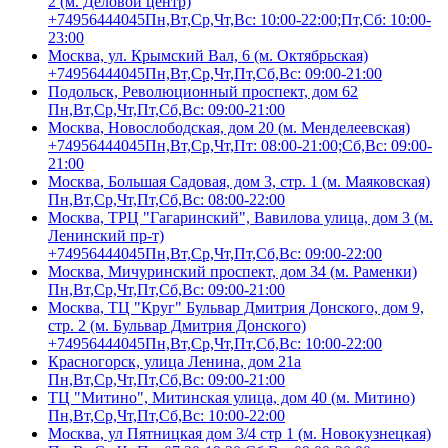
2 (м. Деловой центр)
+74956444045
Пн,Вт,Ср,Чт,Вс: 10:00-22:00;Пт,Сб: 10:00-
23:00
Москва, ул. Крымский Вал, 6 (м. Октябрьская)
+74956444045
Пн,Вт,Ср,Чт,Пт,Сб,Вс: 09:00-21:00
Подольск, Революционный проспект, дом 62
Пн,Вт,Ср,Чт,Пт,Сб,Вс: 09:00-21:00
Москва, Новослободская, дом 20 (м. Менделеевская)
+74956444045
Пн,Вт,Ср,Чт,Пт: 08:00-21:00;Сб,Вс: 09:00-
21:00
Москва, Большая Садовая, дом 3, стр. 1 (м. Маяковская)
Пн,Вт,Ср,Чт,Пт,Сб,Вс: 08:00-22:00
Москва, ТРЦ "Гагаринский", Вавилова улица, дом 3 (м.
Ленинский пр-т)
+74956444045
Пн,Вт,Ср,Чт,Пт,Сб,Вс: 09:00-22:00
Москва, Мичуринский проспект, дом 34 (м. Раменки)
Пн,Вт,Ср,Чт,Пт,Сб,Вс: 09:00-21:00
Москва, ТЦ "Круг" Бульвар Дмитрия Донского, дом 9,
стр. 2 (м. Бульвар Дмитрия Донского)
+74956444045
Пн,Вт,Ср,Чт,Пт,Сб,Вс: 10:00-22:00
Красногорск, улица Ленина, дом 21а
Пн,Вт,Ср,Чт,Пт,Сб,Вс: 09:00-21:00
ТЦ "Митино", Митинская улица, дом 40 (м. Митино)
Пн,Вт,Ср,Чт,Пт,Сб,Вс: 10:00-22:00
Москва, ул Пятницкая дом 3/4 стр 1 (м. Новокузнецкая)