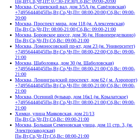
Пн,Вт,Ср,Чт,Пт: 07:30-19:30;Сб,Вс: 09:00-20:00
Москва, Сущевский вал, дом 3/5А (м. Савёловская)
+74956444045
Пн,Вт,Ср,Чт,Пт: 08:00-20:00;Сб,Вс: 09:00-
20:00
Москва, Проспект мира. дом 118 (м. Алексеевская)
Пн,Вт,Ср,Чт,Пт: 08:00-21:00;Сб,Вс: 09:00-21:00
Москва, Боровское шоссе, дом 36 (м. Новопеределкино)
Пн,Вт,Ср,Чт,Пт,Сб,Вс: 09:00-21:00
Москва, Ломоносовский пр-кт, дом 23 (м. Университет)
+74956444045
Пн,Вт,Ср,Чт,Пт: 08:00-22:00;Сб,Вс: 09:00-
21:00
Москва, Шаболовка, дом 30 (м. Шаболовская)
+74956444045
Пн,Вт,Ср,Чт,Пт: 08:00-21:00;Сб,Вс: 09:00-
21:00
Москва, Ленинградский проспект, дом 62 ( м. Аэропорт)
+74956444045
Пн,Вт,Ср,Чт,Пт: 08:00-21:00;Сб,Вс: 09:00-
21:00
Москва, Осенний бульвар, дом 16к1 (м. Крылатское)
+74956444045
Пн,Вт,Ср,Чт,Пт: 08:00-21:00;Сб,Вс: 09:00-
21:00
Химки, улица Маяковская, дом 21/13
Пн,Вт,Ср,Чт,Пт,Сб,Вс: 09:00-21:00
Москва, Большая Семеновская улица, дом 11 стр. 3, (м.
Электрозаводская)
Пн,Вт,Ср,Чт,Пт,Сб,Вс: 08:00-21:00