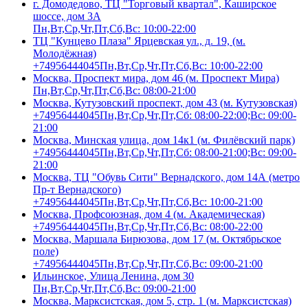
г. Домодедово, ТЦ "Торговый квартал", Каширское
шоссе, дом 3А
Пн,Вт,Ср,Чт,Пт,Сб,Вс: 10:00-22:00
ТЦ "Кунцево Плаза" Ярцевская ул., д. 19, (м.
Молодёжная)
+74956444045
Пн,Вт,Ср,Чт,Пт,Сб,Вс: 10:00-22:00
Москва, Проспект мира, дом 46 (м. Проспект Мира)
Пн,Вт,Ср,Чт,Пт,Сб,Вс: 08:00-21:00
Москва, Кутузовский проспект, дом 43 (м. Кутузовская)
+74956444045
Пн,Вт,Ср,Чт,Пт,Сб: 08:00-22:00;Вс: 09:00-
21:00
Москва, Минская улица, дом 14к1 (м. Филёвский парк)
+74956444045
Пн,Вт,Ср,Чт,Пт,Сб: 08:00-21:00;Вс: 09:00-
21:00
Москва, ТЦ "Обувь Сити" Вернадского, дом 14А (метро
Пр-т Вернадского)
+74956444045
Пн,Вт,Ср,Чт,Пт,Сб,Вс: 10:00-21:00
Москва, Профсоюзная, дом 4 (м. Академическая)
+74956444045
Пн,Вт,Ср,Чт,Пт,Сб,Вс: 08:00-22:00
Москва, Маршала Бирюзова, дом 17 (м. Октябрьское
поле)
+74956444045
Пн,Вт,Ср,Чт,Пт,Сб,Вс: 09:00-21:00
Ильинское, Улица Ленина, дом 30
Пн,Вт,Ср,Чт,Пт,Сб,Вс: 09:00-21:00
Москва, Марксистская, дом 5, стр. 1 (м. Марксистская)