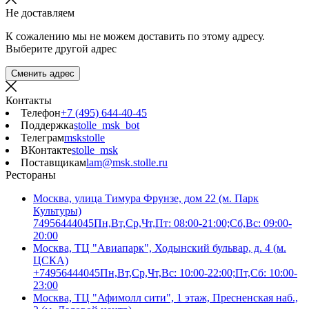
Не доставляем
К сожалению мы не можем доставить по этому адресу.
Выберите другой адрес
Сменить адрес
Контакты
Телефон
+7 (495) 644-40-45
Поддержка
stolle_msk_bot
Телеграм
mskstolle
ВКонтакте
stolle_msk
Поставщикам
lam@msk.stolle.ru
Рестораны
Москва, улица Тимура Фрунзе, дом 22 (м. Парк
Культуры)
74956444045
Пн,Вт,Ср,Чт,Пт: 08:00-21:00;Сб,Вс: 09:00-
20:00
Москва, ТЦ "Авиапарк", Ходынский бульвар, д. 4 (м.
ЦСКА)
+74956444045
Пн,Вт,Ср,Чт,Вс: 10:00-22:00;Пт,Сб: 10:00-
23:00
Москва, ТЦ "Афимолл сити", 1 этаж, Пресненская наб.,