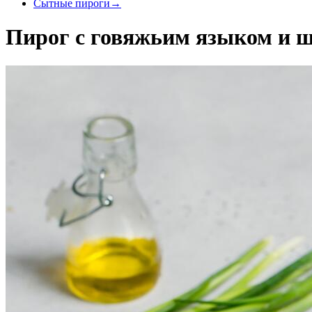
Cытные пироги
→
Пирог с говяжьим языком и 