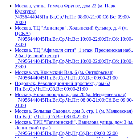
Москва, улица Тимура Фрунзе, дом 22 (м. Парк
Культуры)
74956444045
Пн,Вт,Ср,Чт,Пт: 08:00-21:00;Сб,Вс: 09:00-
20:00
Москва, ТЦ "Авиапарк", Ходынский бульвар, д. 4 (м.
ЦСКА)
+74956444045
Пн,Вт,Ср,Чт,Вс: 10:00-22:00;Пт,Сб: 10:00-
23:00
Москва, ТЦ "Афимолл сити", 1 этаж, Пресненская наб.,
2 (м. Деловой центр)
+74956444045
Пн,Вт,Ср,Чт,Вс: 10:00-22:00;Пт,Сб: 10:00-
23:00
Москва, ул. Крымский Вал, 6 (м. Октябрьская)
+74956444045
Пн,Вт,Ср,Чт,Пт,Сб,Вс: 09:00-21:00
Подольск, Революционный проспект, дом 62
Пн,Вт,Ср,Чт,Пт,Сб,Вс: 09:00-21:00
Москва, Новослободская, дом 20 (м. Менделеевская)
+74956444045
Пн,Вт,Ср,Чт,Пт: 08:00-21:00;Сб,Вс: 09:00-
21:00
Москва, Большая Садовая, дом 3, стр. 1 (м. Маяковская)
Пн,Вт,Ср,Чт,Пт,Сб,Вс: 08:00-22:00
Москва, ТРЦ "Гагаринский", Вавилова улица, дом 3 (м.
Ленинский пр-т)
+74956444045
Пн,Вт,Ср,Чт,Пт,Сб,Вс: 09:00-22:00