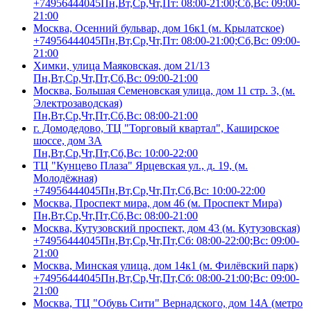
+74956444045
Пн,Вт,Ср,Чт,Пт: 08:00-21:00;Сб,Вс: 09:00-
21:00
Москва, Осенний бульвар, дом 16к1 (м. Крылатское)
+74956444045
Пн,Вт,Ср,Чт,Пт: 08:00-21:00;Сб,Вс: 09:00-
21:00
Химки, улица Маяковская, дом 21/13
Пн,Вт,Ср,Чт,Пт,Сб,Вс: 09:00-21:00
Москва, Большая Семеновская улица, дом 11 стр. 3, (м.
Электрозаводская)
Пн,Вт,Ср,Чт,Пт,Сб,Вс: 08:00-21:00
г. Домодедово, ТЦ "Торговый квартал", Каширское
шоссе, дом 3А
Пн,Вт,Ср,Чт,Пт,Сб,Вс: 10:00-22:00
ТЦ "Кунцево Плаза" Ярцевская ул., д. 19, (м.
Молодёжная)
+74956444045
Пн,Вт,Ср,Чт,Пт,Сб,Вс: 10:00-22:00
Москва, Проспект мира, дом 46 (м. Проспект Мира)
Пн,Вт,Ср,Чт,Пт,Сб,Вс: 08:00-21:00
Москва, Кутузовский проспект, дом 43 (м. Кутузовская)
+74956444045
Пн,Вт,Ср,Чт,Пт,Сб: 08:00-22:00;Вс: 09:00-
21:00
Москва, Минская улица, дом 14к1 (м. Филёвский парк)
+74956444045
Пн,Вт,Ср,Чт,Пт,Сб: 08:00-21:00;Вс: 09:00-
21:00
Москва, ТЦ "Обувь Сити" Вернадского, дом 14А (метро