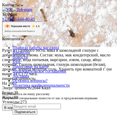
Контакты
Телефон
+7 (495) 644-40-45
Компания
Правила работы магазина
Рулет из сдобного теста, мака в шоколадной глазури с
Вакансии
добавлением изюма. Состав: мука, мак кондитерский, масло
Новости
сливочное, вода питьевая, маргарин, изюм, сахар, яйцо
Блог
куриное, глазурь шоколадная, глазурь шоколадная (белая),
Пироговые на карте
дрожжи, корица молотая, соль. Хранить при комнатной t˚ (не
Пользовательское соглашение
выше 24˚C) 72 часа.
Доставка
пищевая ценность:
Остались вопросы?
На 100 г
Политика конфиденциальности
Энерг. ценность:
2044 Ккал
Белки:
39
Подпишитесь на нашу рассылку
Жиры:
88
Получайте специальные новости от нас и предложения первыми
Углеводы:
273
В корзину • 880 ₽
Подписаться