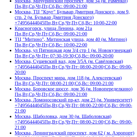
Москва, Мичуринский проспект, дом 34 (м. Раменки)
Пн,Вт,Ср,Чт,Пт,Сб,Вс: 09:00-21:00
Москва, ТЦ "Круг" Бульвар Дмитрия Донского, дом 9,
стр. 2 (м. Бульвар Дмитрия Донского)
+74956444045
Пн,Вт,Ср,Чт,Пт,Сб,Вс: 10:00-22:00
Красногорск, улица Ленина, дом 21а
Пн,Вт,Ср,Чт,Пт,Сб,Вс: 09:00-21:00
ТЦ "Митино", Митинская улица, дом 40 (м. Митино)
Пн,Вт,Ср,Чт,Пт,Сб,Вс: 10:00-22:00
Москва, ул Пятницкая дом 3/4 стр 1 (м. Новокузнецкая)
Пн,Вт,Ср,Чт,Пт: 07:30-19:30;Сб,Вс: 09:00-20:00
Москва, Сущевский вал, дом 3/5А (м. Савёловская)
+74956444045
Пн,Вт,Ср,Чт,Пт: 08:00-20:00;Сб,Вс: 09:00-
20:00
Москва, Проспект мира. дом 118 (м. Алексеевская)
Пн,Вт,Ср,Чт,Пт: 08:00-21:00;Сб,Вс: 09:00-21:00
Москва, Боровское шоссе, дом 36 (м. Новопеределкино)
Пн,Вт,Ср,Чт,Пт,Сб,Вс: 09:00-21:00
Москва, Ломоносовский пр-кт, дом 23 (м. Университет)
+74956444045
Пн,Вт,Ср,Чт,Пт: 08:00-22:00;Сб,Вс: 09:00-
21:00
Москва, Шаболовка, дом 30 (м. Шаболовская)
+74956444045
Пн,Вт,Ср,Чт,Пт: 08:00-21:00;Сб,Вс: 09:00-
21:00
Москва, Ленинградский проспект, дом 62 ( м. Аэропорт)