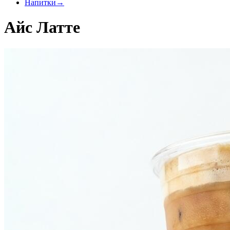
Напитки
→
Айс Латте