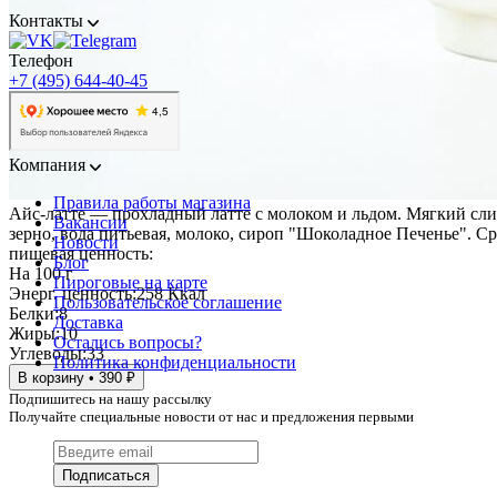
Контакты
Телефон
+7 (495) 644-40-45
Компания
Правила работы магазина
Айс-латте — прохладный латте с молоком и льдом. Мягкий сли
Вакансии
зерно, вода питьевая, молоко, сироп "Шоколадное Печенье". Срок
Новости
пищевая ценность:
Блог
На 100 г
Пироговые на карте
Энерг. ценность:
258 Ккал
Пользовательское соглашение
Белки:
8
Доставка
Жиры:
10
Остались вопросы?
Углеводы:
33
Политика конфиденциальности
В корзину • 390 ₽
Подпишитесь на нашу рассылку
Получайте специальные новости от нас и предложения первыми
Подписаться