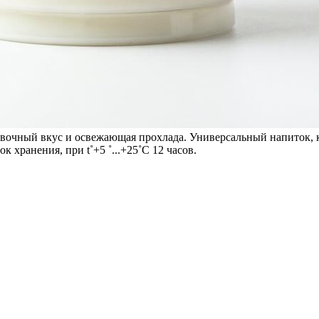
вочный вкус и освежающая прохлада. Универсальный напиток, к
 хранения, при t˚+5 ˚...+25˚C 12 часов.