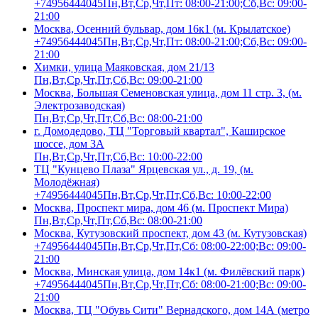
+74956444045
Пн,Вт,Ср,Чт,Пт: 08:00-21:00;Сб,Вс: 09:00-
21:00
Москва, Осенний бульвар, дом 16к1 (м. Крылатское)
+74956444045
Пн,Вт,Ср,Чт,Пт: 08:00-21:00;Сб,Вс: 09:00-
21:00
Химки, улица Маяковская, дом 21/13
Пн,Вт,Ср,Чт,Пт,Сб,Вс: 09:00-21:00
Москва, Большая Семеновская улица, дом 11 стр. 3, (м.
Электрозаводская)
Пн,Вт,Ср,Чт,Пт,Сб,Вс: 08:00-21:00
г. Домодедово, ТЦ "Торговый квартал", Каширское
шоссе, дом 3А
Пн,Вт,Ср,Чт,Пт,Сб,Вс: 10:00-22:00
ТЦ "Кунцево Плаза" Ярцевская ул., д. 19, (м.
Молодёжная)
+74956444045
Пн,Вт,Ср,Чт,Пт,Сб,Вс: 10:00-22:00
Москва, Проспект мира, дом 46 (м. Проспект Мира)
Пн,Вт,Ср,Чт,Пт,Сб,Вс: 08:00-21:00
Москва, Кутузовский проспект, дом 43 (м. Кутузовская)
+74956444045
Пн,Вт,Ср,Чт,Пт,Сб: 08:00-22:00;Вс: 09:00-
21:00
Москва, Минская улица, дом 14к1 (м. Филёвский парк)
+74956444045
Пн,Вт,Ср,Чт,Пт,Сб: 08:00-21:00;Вс: 09:00-
21:00
Москва, ТЦ "Обувь Сити" Вернадского, дом 14А (метро