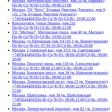
Москва, Мичуринский проспект, дом 34 (м. Раменки)
Пн,Вт,Ср,Чт,Пт,Сб,Вс: 09:00-21:00
Москва, ТЦ "Круг" Бульвар Дмитрия Донского, дом 9,
стр. 2 (м. Бульвар Дмитрия Донского)
+74956444045
Пн,Вт,Ср,Чт,Пт,Сб,Вс: 10:00-22:00
Красногорск, улица Ленина, дом 21а
Пн,Вт,Ср,Чт,Пт,Сб,Вс: 09:00-21:00
ТЦ "Митино", Митинская улица, дом 40 (м. Митино)
Пн,Вт,Ср,Чт,Пт,Сб,Вс: 10:00-22:00
Москва, ул Пятницкая дом 3/4 стр 1 (м. Новокузнецкая)
Пн,Вт,Ср,Чт,Пт: 07:30-19:30;Сб,Вс: 09:00-20:00
Москва, Сущевский вал, дом 3/5А (м. Савёловская)
+74956444045
Пн,Вт,Ср,Чт,Пт: 08:00-20:00;Сб,Вс: 09:00-
20:00
Москва, Проспект мира. дом 118 (м. Алексеевская)
Пн,Вт,Ср,Чт,Пт: 08:00-21:00;Сб,Вс: 09:00-21:00
Москва, Боровское шоссе, дом 36 (м. Новопеределкино)
Пн,Вт,Ср,Чт,Пт,Сб,Вс: 09:00-21:00
Москва, Ломоносовский пр-кт, дом 23 (м. Университет)
+74956444045
Пн,Вт,Ср,Чт,Пт: 08:00-22:00;Сб,Вс: 09:00-
21:00
Москва, Шаболовка, дом 30 (м. Шаболовская)
+74956444045
Пн,Вт,Ср,Чт,Пт: 08:00-21:00;Сб,Вс: 09:00-
21:00
Москва, Ленинградский проспект, дом 62 ( м. Аэропорт)