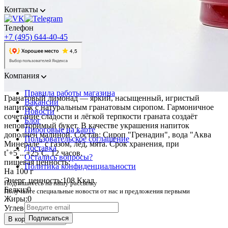
Контакты
Телефон
+7 (495) 644-40-45
Компания
Правила работы магазина
Гранатовый лимонад — яркий, насыщенный, игристый
Вакансии
напиток с натуральным гранатовым сиропом. Гармоничное
Новости
сочетание сладости и лёгкой терпкости граната создаёт
Блог
неповторимый букет. В качестве украшения напиток
Пироговые на карте
дополнен малиной. Состав: Сироп "Гренадин", вода "Аква
Пользовательское соглашение
Минерале" с газом, лёд, мята. Срок хранения, при
Доставка
t˚+5˚...+25˚C, 12 часов.
Остались вопросы?
пищевая ценность:
Политика конфиденциальности
На 100 г
Энерг. ценность:
108 Ккал
Подпишитесь на нашу рассылку
Белки:
0
Получайте специальные новости от нас и предложения первыми
Жиры:
0
Углеводы:
26
Подписаться
В корзину • 290 ₽