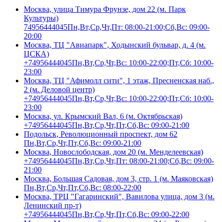
Москва, улица Тимура Фрунзе, дом 22 (м. Парк
Культуры)
74956444045
Пн,Вт,Ср,Чт,Пт: 08:00-21:00;Сб,Вс: 09:00-
20:00
Москва, ТЦ "Авиапарк", Ходынский бульвар, д. 4 (м.
ЦСКА)
+74956444045
Пн,Вт,Ср,Чт,Вс: 10:00-22:00;Пт,Сб: 10:00-
23:00
Москва, ТЦ "Афимолл сити", 1 этаж, Пресненская наб.,
2 (м. Деловой центр)
+74956444045
Пн,Вт,Ср,Чт,Вс: 10:00-22:00;Пт,Сб: 10:00-
23:00
Москва, ул. Крымский Вал, 6 (м. Октябрьская)
+74956444045
Пн,Вт,Ср,Чт,Пт,Сб,Вс: 09:00-21:00
Подольск, Революционный проспект, дом 62
Пн,Вт,Ср,Чт,Пт,Сб,Вс: 09:00-21:00
Москва, Новослободская, дом 20 (м. Менделеевская)
+74956444045
Пн,Вт,Ср,Чт,Пт: 08:00-21:00;Сб,Вс: 09:00-
21:00
Москва, Большая Садовая, дом 3, стр. 1 (м. Маяковская)
Пн,Вт,Ср,Чт,Пт,Сб,Вс: 08:00-22:00
Москва, ТРЦ "Гагаринский", Вавилова улица, дом 3 (м.
Ленинский пр-т)
+74956444045
Пн,Вт,Ср,Чт,Пт,Сб,Вс: 09:00-22:00