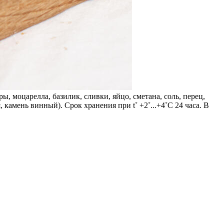
, моцарелла, базилик, сливки, яйцо, сметана, соль, перец,
 камень винный). Срок хранения при t˚ +2˚...+4˚С 24 часа. В