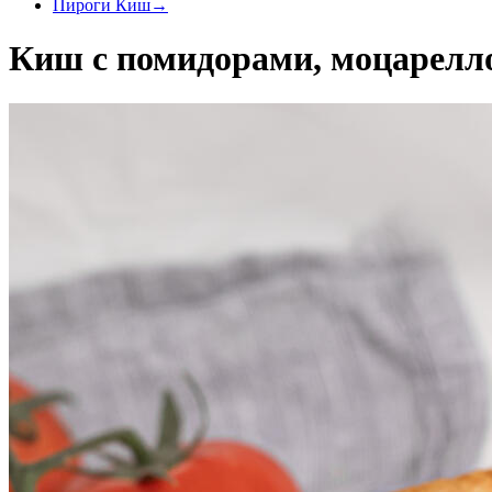
Пироги Киш
→
Киш с помидорами, моцарелл