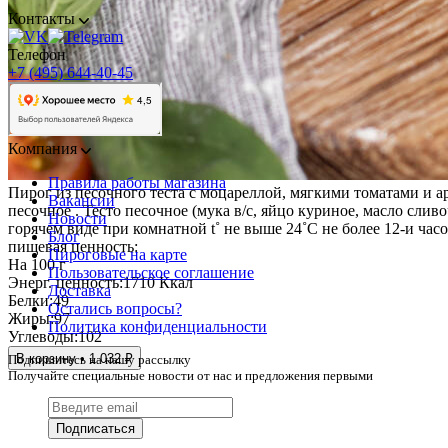
Контакты
Телефон
+7 (495) 644-40-45
Компания
Правила работы магазина
Пирог из песочного теста с моцареллой, мягкими томатами и ар
Вакансии
песочное . Тесто песочное (мука в/с, яйцо куриное, масло слив
Новости
горячем виде при комнатной t˚ не выше 24˚С не более 12-и часо
Блог
пищевая ценность:
Пироговые на карте
На 100 г
Пользовательское соглашение
Энерг. ценность:
1710 Ккал
Доставка
Белки:
49
Остались вопросы?
Жиры:
97
Политика конфиденциальности
Углеводы:
102
В корзину • 1 032 ₽
Подпишитесь на нашу рассылку
Получайте специальные новости от нас и предложения первыми
Подписаться