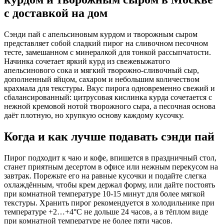
с доставкой на дом
Сэнди пай с апельсиновым курдом и творожным сыром
представляет собой сладкий пирог на сливочном песочном
тесте, замешанном с минералкой для тонкой рассыпчатости.
Начинка сочетает яркий курд из свежевыжатого
апельсинового сока и мягкий творожно-сливочный сыр,
дополненный яйцом, сахаром и небольшим количеством
крахмала для текстуры. Вкус пирога одновременно свежий и
сбалансированный: цитрусовая кислинка курда сочетается с
нежной кремовой нотой творожного сыра, а песочная основа
даёт плотную, но хрупкую основу каждому кусочку.
Когда и как лучше подавать сэнди пай
Пирог подходит к чаю и кофе, впишется в праздничный стол,
станет приятным десертом в офисе или нежным перекусом на
завтрак. Порежьте его на равные кусочки и подайте слегка
охлаждённым, чтобы крем держал форму, или дайте постоять
при комнатной температуре 10-15 минут для более мягкой
текстуры. Хранить пирог рекомендуется в холодильнике при
температуре +2…+4°C не дольше 24 часов, а в тёплом виде
при комнатной температуре не более пяти часов.