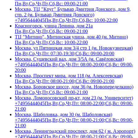
Пн,Вт,Ср,Чт,Пт,Сб,Вс: 09:00-21:00
Москва, ТЦ "Круг" Бульвар Дмитрия Донского, дом 9,
стр. 2 (м. Бульвар Дмитрия Донского)
+74956444045
Пн,Вт,Ср,Чт,Пт,Сб,Вс: 10:00-22:00
Красногорск, улица Ленина, дом 21а
Пн,Вт,Ср,Чт,Пт,Сб,Вс: 09:00-21:00
ТЦ "Митино", Митинская улица, дом 40 (м. Митино)
Пн,Вт,Ср,Чт,Пт,Сб,Вс: 10:00-22:00
Москва, ул Пятницкая дом 3/4 стр 1 (м. Новокузнецкая)
Пн,Вт,Ср,Чт,Пт: 07:30-19:30;Сб,Вс: 09:00-20:00
Москва, Сущевский вал, дом 3/5А (м. Савёловская)
+74956444045
Пн,Вт,Ср,Чт,Пт: 08:00-20:00;Сб,Вс: 09:00-
20:00
Москва, Проспект мира. дом 118 (м. Алексеевская)
Пн,Вт,Ср,Чт,Пт: 08:00-21:00;Сб,Вс: 09:00-21:00
Москва, Боровское шоссе, дом 36 (м. Новопеределкино)
Пн,Вт,Ср,Чт,Пт,Сб,Вс: 09:00-21:00
Москва, Ломоносовский пр-кт, дом 23 (м. Университет)
+74956444045
Пн,Вт,Ср,Чт,Пт: 08:00-22:00;Сб,Вс: 09:00-
21:00
Москва, Шаболовка, дом 30 (м. Шаболовская)
+74956444045
Пн,Вт,Ср,Чт,Пт: 08:00-21:00;Сб,Вс: 09:00-
21:00
Москва, Ленинградский проспект, дом 62 ( м. Аэропорт)
+74956444045
Пн,Вт,Ср,Чт,Пт: 08:00-21:00;Сб,Вс: 09:00-