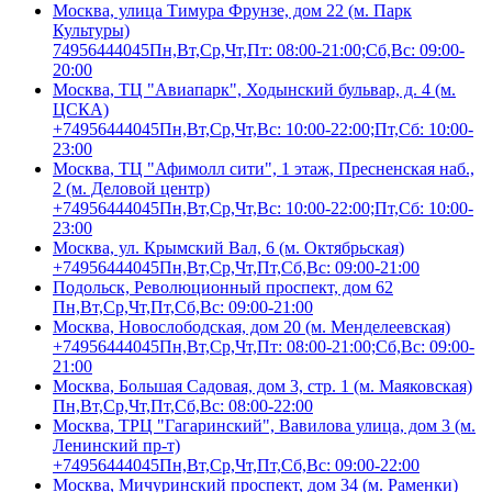
Москва, улица Тимура Фрунзе, дом 22 (м. Парк
Культуры)
74956444045
Пн,Вт,Ср,Чт,Пт: 08:00-21:00;Сб,Вс: 09:00-
20:00
Москва, ТЦ "Авиапарк", Ходынский бульвар, д. 4 (м.
ЦСКА)
+74956444045
Пн,Вт,Ср,Чт,Вс: 10:00-22:00;Пт,Сб: 10:00-
23:00
Москва, ТЦ "Афимолл сити", 1 этаж, Пресненская наб.,
2 (м. Деловой центр)
+74956444045
Пн,Вт,Ср,Чт,Вс: 10:00-22:00;Пт,Сб: 10:00-
23:00
Москва, ул. Крымский Вал, 6 (м. Октябрьская)
+74956444045
Пн,Вт,Ср,Чт,Пт,Сб,Вс: 09:00-21:00
Подольск, Революционный проспект, дом 62
Пн,Вт,Ср,Чт,Пт,Сб,Вс: 09:00-21:00
Москва, Новослободская, дом 20 (м. Менделеевская)
+74956444045
Пн,Вт,Ср,Чт,Пт: 08:00-21:00;Сб,Вс: 09:00-
21:00
Москва, Большая Садовая, дом 3, стр. 1 (м. Маяковская)
Пн,Вт,Ср,Чт,Пт,Сб,Вс: 08:00-22:00
Москва, ТРЦ "Гагаринский", Вавилова улица, дом 3 (м.
Ленинский пр-т)
+74956444045
Пн,Вт,Ср,Чт,Пт,Сб,Вс: 09:00-22:00
Москва, Мичуринский проспект, дом 34 (м. Раменки)