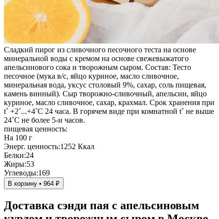
Сладкий пирог из сливочного песочного теста на основе
минеральной воды с кремом на основе свежевыжатого
апельсинового сока и творожным сыром. Состав: Тесто
песочное (мука в/с, яйцо куриное, масло сливочное,
минеральная вода, уксус столовый 9%, сахар, соль пищевая,
камень винный). Сыр творожно-сливочный, апельсин, яйцо
куриное, масло сливочное, сахар, крахмал. Срок хранения при
t˚ +2˚...+4˚С 24 часа. В горячем виде при комнатной t˚ не выше
24˚С не более 5-и часов.
пищевая ценность:
На 100 г
Энерг. ценность:
1252 Ккал
Белки:
24
Жиры:
53
Углеводы:
169
В корзину • 964 ₽
Доставка сэнди пая с апельсиновым
курдом и творожным сыром в Москве