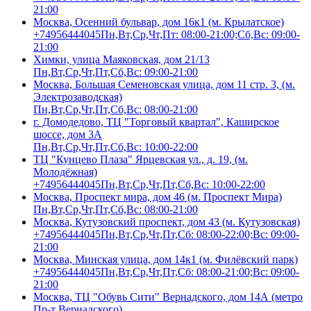
21:00
Москва, Осенний бульвар, дом 16к1 (м. Крылатское)
+74956444045
Пн,Вт,Ср,Чт,Пт: 08:00-21:00;Сб,Вс: 09:00-
21:00
Химки, улица Маяковская, дом 21/13
Пн,Вт,Ср,Чт,Пт,Сб,Вс: 09:00-21:00
Москва, Большая Семеновская улица, дом 11 стр. 3, (м.
Электрозаводская)
Пн,Вт,Ср,Чт,Пт,Сб,Вс: 08:00-21:00
г. Домодедово, ТЦ "Торговый квартал", Каширское
шоссе, дом 3А
Пн,Вт,Ср,Чт,Пт,Сб,Вс: 10:00-22:00
ТЦ "Кунцево Плаза" Ярцевская ул., д. 19, (м.
Молодёжная)
+74956444045
Пн,Вт,Ср,Чт,Пт,Сб,Вс: 10:00-22:00
Москва, Проспект мира, дом 46 (м. Проспект Мира)
Пн,Вт,Ср,Чт,Пт,Сб,Вс: 08:00-21:00
Москва, Кутузовский проспект, дом 43 (м. Кутузовская)
+74956444045
Пн,Вт,Ср,Чт,Пт,Сб: 08:00-22:00;Вс: 09:00-
21:00
Москва, Минская улица, дом 14к1 (м. Филёвский парк)
+74956444045
Пн,Вт,Ср,Чт,Пт,Сб: 08:00-21:00;Вс: 09:00-
21:00
Москва, ТЦ "Обувь Сити" Вернадского, дом 14А (метро
Пр-т Вернадского)