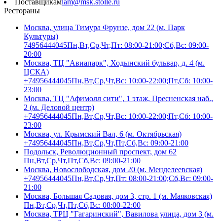
Поставщикам
lam@msk.stolle.ru
Рестораны
Москва, улица Тимура Фрунзе, дом 22 (м. Парк
Культуры)
74956444045
Пн,Вт,Ср,Чт,Пт: 08:00-21:00;Сб,Вс: 09:00-
20:00
Москва, ТЦ "Авиапарк", Ходынский бульвар, д. 4 (м.
ЦСКА)
+74956444045
Пн,Вт,Ср,Чт,Вс: 10:00-22:00;Пт,Сб: 10:00-
23:00
Москва, ТЦ "Афимолл сити", 1 этаж, Пресненская наб.,
2 (м. Деловой центр)
+74956444045
Пн,Вт,Ср,Чт,Вс: 10:00-22:00;Пт,Сб: 10:00-
23:00
Москва, ул. Крымский Вал, 6 (м. Октябрьская)
+74956444045
Пн,Вт,Ср,Чт,Пт,Сб,Вс: 09:00-21:00
Подольск, Революционный проспект, дом 62
Пн,Вт,Ср,Чт,Пт,Сб,Вс: 09:00-21:00
Москва, Новослободская, дом 20 (м. Менделеевская)
+74956444045
Пн,Вт,Ср,Чт,Пт: 08:00-21:00;Сб,Вс: 09:00-
21:00
Москва, Большая Садовая, дом 3, стр. 1 (м. Маяковская)
Пн,Вт,Ср,Чт,Пт,Сб,Вс: 08:00-22:00
Москва, ТРЦ "Гагаринский", Вавилова улица, дом 3 (м.