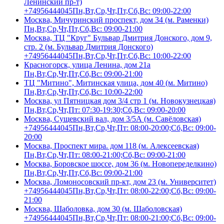
Ленинский пр-т)
+74956444045
Пн,Вт,Ср,Чт,Пт,Сб,Вс: 09:00-22:00
Москва, Мичуринский проспект, дом 34 (м. Раменки)
Пн,Вт,Ср,Чт,Пт,Сб,Вс: 09:00-21:00
Москва, ТЦ "Круг" Бульвар Дмитрия Донского, дом 9,
стр. 2 (м. Бульвар Дмитрия Донского)
+74956444045
Пн,Вт,Ср,Чт,Пт,Сб,Вс: 10:00-22:00
Красногорск, улица Ленина, дом 21а
Пн,Вт,Ср,Чт,Пт,Сб,Вс: 09:00-21:00
ТЦ "Митино", Митинская улица, дом 40 (м. Митино)
Пн,Вт,Ср,Чт,Пт,Сб,Вс: 10:00-22:00
Москва, ул Пятницкая дом 3/4 стр 1 (м. Новокузнецкая)
Пн,Вт,Ср,Чт,Пт: 07:30-19:30;Сб,Вс: 09:00-20:00
Москва, Сущевский вал, дом 3/5А (м. Савёловская)
+74956444045
Пн,Вт,Ср,Чт,Пт: 08:00-20:00;Сб,Вс: 09:00-
20:00
Москва, Проспект мира. дом 118 (м. Алексеевская)
Пн,Вт,Ср,Чт,Пт: 08:00-21:00;Сб,Вс: 09:00-21:00
Москва, Боровское шоссе, дом 36 (м. Новопеределкино)
Пн,Вт,Ср,Чт,Пт,Сб,Вс: 09:00-21:00
Москва, Ломоносовский пр-кт, дом 23 (м. Университет)
+74956444045
Пн,Вт,Ср,Чт,Пт: 08:00-22:00;Сб,Вс: 09:00-
21:00
Москва, Шаболовка, дом 30 (м. Шаболовская)
+74956444045
Пн,Вт,Ср,Чт,Пт: 08:00-21:00;Сб,Вс: 09:00-