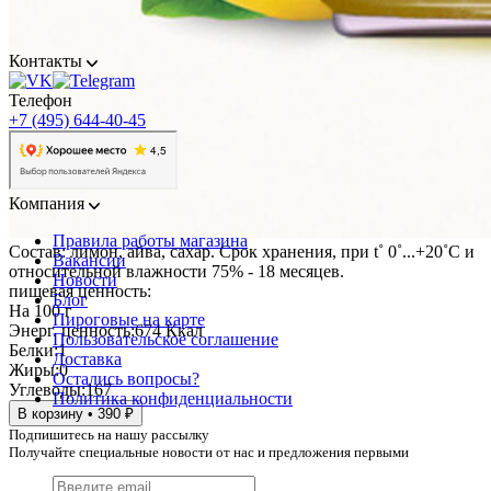
Контакты
Телефон
+7 (495) 644-40-45
Компания
Правила работы магазина
Состав: лимон, айва, сахар. Срок хранения, при t˚ 0˚...+20˚C и
Вакансии
относительной влажности 75% - 18 месяцев.
Новости
пищевая ценность:
Блог
На 100 г
Пироговые на карте
Энерг. ценность:
674 Ккал
Пользовательское соглашение
Белки:
1
Доставка
Жиры:
0
Остались вопросы?
Углеводы:
167
Политика конфиденциальности
В корзину • 390 ₽
Подпишитесь на нашу рассылку
Получайте специальные новости от нас и предложения первыми