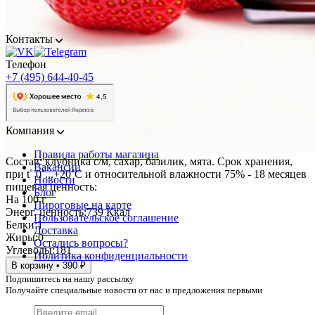
Контакты
Телефон
+7 (495) 644-40-45
Компания
Правила работы магазина
Состав: клубника с/м, сахар, базилик, мята. Срок хранения,
Вакансии
при t˚ 0˚...+20˚C и относительной влажности 75% - 18 месяцев
Новости
пищевая ценность:
Блог
На 100 г
Пироговые на карте
Энерг. ценность:
739 Ккал
Пользовательское соглашение
Белки:
1
Доставка
Жиры:
0
Остались вопросы?
Углеводы:
181
Политика конфиденциальности
В корзину • 390 ₽
Подпишитесь на нашу рассылку
Получайте специальные новости от нас и предложения первыми