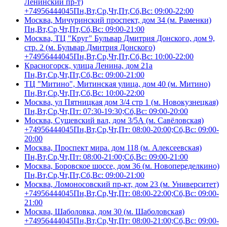
Ленинский пр-т)
+74956444045
Пн,Вт,Ср,Чт,Пт,Сб,Вс: 09:00-22:00
Москва, Мичуринский проспект, дом 34 (м. Раменки)
Пн,Вт,Ср,Чт,Пт,Сб,Вс: 09:00-21:00
Москва, ТЦ "Круг" Бульвар Дмитрия Донского, дом 9,
стр. 2 (м. Бульвар Дмитрия Донского)
+74956444045
Пн,Вт,Ср,Чт,Пт,Сб,Вс: 10:00-22:00
Красногорск, улица Ленина, дом 21а
Пн,Вт,Ср,Чт,Пт,Сб,Вс: 09:00-21:00
ТЦ "Митино", Митинская улица, дом 40 (м. Митино)
Пн,Вт,Ср,Чт,Пт,Сб,Вс: 10:00-22:00
Москва, ул Пятницкая дом 3/4 стр 1 (м. Новокузнецкая)
Пн,Вт,Ср,Чт,Пт: 07:30-19:30;Сб,Вс: 09:00-20:00
Москва, Сущевский вал, дом 3/5А (м. Савёловская)
+74956444045
Пн,Вт,Ср,Чт,Пт: 08:00-20:00;Сб,Вс: 09:00-
20:00
Москва, Проспект мира. дом 118 (м. Алексеевская)
Пн,Вт,Ср,Чт,Пт: 08:00-21:00;Сб,Вс: 09:00-21:00
Москва, Боровское шоссе, дом 36 (м. Новопеределкино)
Пн,Вт,Ср,Чт,Пт,Сб,Вс: 09:00-21:00
Москва, Ломоносовский пр-кт, дом 23 (м. Университет)
+74956444045
Пн,Вт,Ср,Чт,Пт: 08:00-22:00;Сб,Вс: 09:00-
21:00
Москва, Шаболовка, дом 30 (м. Шаболовская)
+74956444045
Пн,Вт,Ср,Чт,Пт: 08:00-21:00;Сб,Вс: 09:00-