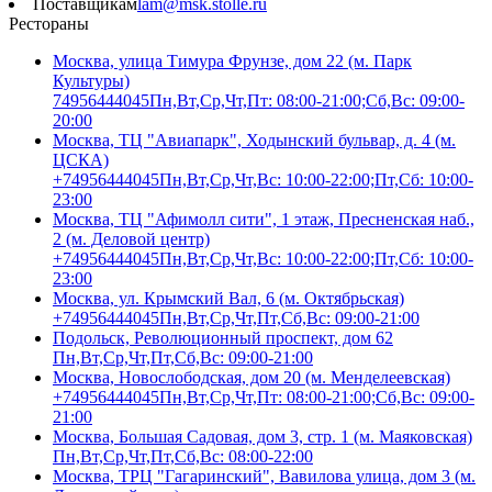
Поставщикам
lam@msk.stolle.ru
Рестораны
Москва, улица Тимура Фрунзе, дом 22 (м. Парк
Культуры)
74956444045
Пн,Вт,Ср,Чт,Пт: 08:00-21:00;Сб,Вс: 09:00-
20:00
Москва, ТЦ "Авиапарк", Ходынский бульвар, д. 4 (м.
ЦСКА)
+74956444045
Пн,Вт,Ср,Чт,Вс: 10:00-22:00;Пт,Сб: 10:00-
23:00
Москва, ТЦ "Афимолл сити", 1 этаж, Пресненская наб.,
2 (м. Деловой центр)
+74956444045
Пн,Вт,Ср,Чт,Вс: 10:00-22:00;Пт,Сб: 10:00-
23:00
Москва, ул. Крымский Вал, 6 (м. Октябрьская)
+74956444045
Пн,Вт,Ср,Чт,Пт,Сб,Вс: 09:00-21:00
Подольск, Революционный проспект, дом 62
Пн,Вт,Ср,Чт,Пт,Сб,Вс: 09:00-21:00
Москва, Новослободская, дом 20 (м. Менделеевская)
+74956444045
Пн,Вт,Ср,Чт,Пт: 08:00-21:00;Сб,Вс: 09:00-
21:00
Москва, Большая Садовая, дом 3, стр. 1 (м. Маяковская)
Пн,Вт,Ср,Чт,Пт,Сб,Вс: 08:00-22:00
Москва, ТРЦ "Гагаринский", Вавилова улица, дом 3 (м.