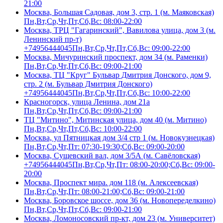
21:00
Москва, Большая Садовая, дом 3, стр. 1 (м. Маяковская)
Пн,Вт,Ср,Чт,Пт,Сб,Вс: 08:00-22:00
Москва, ТРЦ "Гагаринский", Вавилова улица, дом 3 (м.
Ленинский пр-т)
+74956444045
Пн,Вт,Ср,Чт,Пт,Сб,Вс: 09:00-22:00
Москва, Мичуринский проспект, дом 34 (м. Раменки)
Пн,Вт,Ср,Чт,Пт,Сб,Вс: 09:00-21:00
Москва, ТЦ "Круг" Бульвар Дмитрия Донского, дом 9,
стр. 2 (м. Бульвар Дмитрия Донского)
+74956444045
Пн,Вт,Ср,Чт,Пт,Сб,Вс: 10:00-22:00
Красногорск, улица Ленина, дом 21а
Пн,Вт,Ср,Чт,Пт,Сб,Вс: 09:00-21:00
ТЦ "Митино", Митинская улица, дом 40 (м. Митино)
Пн,Вт,Ср,Чт,Пт,Сб,Вс: 10:00-22:00
Москва, ул Пятницкая дом 3/4 стр 1 (м. Новокузнецкая)
Пн,Вт,Ср,Чт,Пт: 07:30-19:30;Сб,Вс: 09:00-20:00
Москва, Сущевский вал, дом 3/5А (м. Савёловская)
+74956444045
Пн,Вт,Ср,Чт,Пт: 08:00-20:00;Сб,Вс: 09:00-
20:00
Москва, Проспект мира. дом 118 (м. Алексеевская)
Пн,Вт,Ср,Чт,Пт: 08:00-21:00;Сб,Вс: 09:00-21:00
Москва, Боровское шоссе, дом 36 (м. Новопеределкино)
Пн,Вт,Ср,Чт,Пт,Сб,Вс: 09:00-21:00
Москва, Ломоносовский пр-кт, дом 23 (м. Университет)