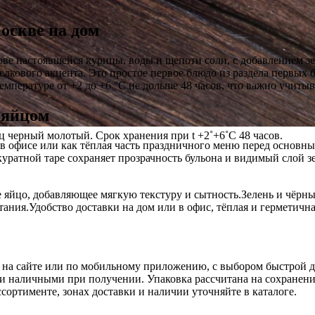
оскве на дом
ове настоявшейся курицы, воды и щепоти соли, с добавлением з
елкового акцента. Это простое первое блюдо из раздела первых
пературе от +2 до +6 °C не дольше 48 часов, что важно учитыва
 яйцом
ец черный молотый. Срок хранения при t +2˚+6˚C 48 часов.
 в офисе или как тёплая часть праздничного меню перед основны
ратной таре сохраняет прозрачность бульона и видимый слой зе
яйцо, добавляющее мягкую текстуру и сытность.Зелень и чёрн
тания.Удобство доставки на дом или в офис, тёплая и герметична
г на сайте или по мобильному приложению, с выбором быстрой д
и наличными при получении. Упаковка рассчитана на сохранени
ортименте, зонах доставки и наличии уточняйте в каталоге.