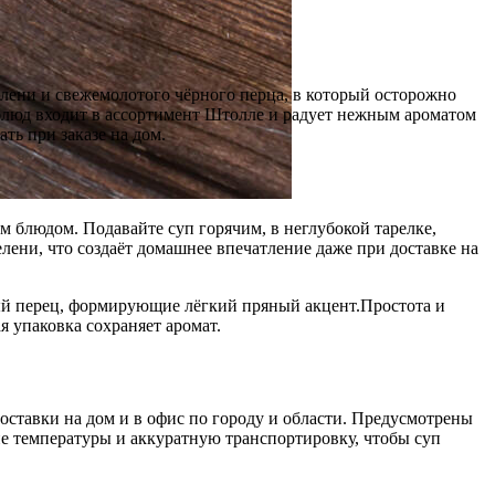
елени и свежемолотого чёрного перца, в который осторожно
 блюд входит в ассортимент Штолле и радует нежным ароматом
ть при заказе на дом.
м блюдом. Подавайте суп горячим, в неглубокой тарелке,
лени, что создаёт домашнее впечатление даже при доставке на
ый перец, формирующие лёгкий пряный акцент.Простота и
я упаковка сохраняет аромат.
оставки на дом и в офис по городу и области. Предусмотрены
е температуры и аккуратную транспортировку, чтобы суп