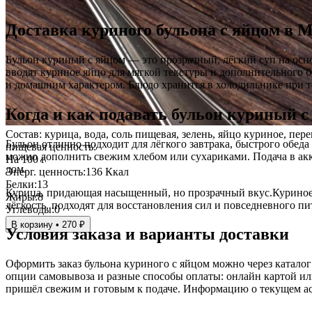
Доставка куриного бульона с яйцом в М
Бульон куриный с яйцом — это прозрачный, лёгкий суп на осн
вводят куриное яйцо для мягкой текстуры и дополнительного б
и домашним характером. Блюдо хранится в холодильнике при тем
Когда и как подавать бульон куриный с
Состав: курица, вода, соль пищевая, зелень, яйцо куриное, пер
Бульон отлично подходит для лёгкого завтрака, быстрого обеда
пищевая ценность:
можно дополнить свежим хлебом или сухариками. Подача в акку
На 100 г
дом.
Энерг. ценность:
136 Ккал
Белки:
13
Курица, придающая насыщенный, но прозрачный вкус.Куриное 
Жиры:
8
лёгкость, подходят для восстановления сил и повседневного пи
Углеводы:
0
В корзину • 270 ₽
Условия заказа и варианты доставки
Оформить заказ бульона куриного с яйцом можно через катало
опции самовывоза и разные способы оплаты: онлайн картой ил
пришёл свежим и готовым к подаче. Информацию о текущем асс