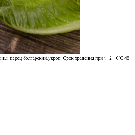
ны, перец болгарский,укроп. Срок хранения при t +2˚+6˚C 48