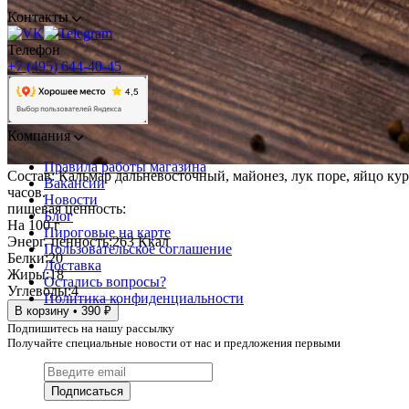
Контакты
Телефон
+7 (495) 644-40-45
Компания
Правила работы магазина
Состав: Кальмар дальневосточный, майонез, лук поре, яйцо ку
Вакансии
часов.
Новости
пищевая ценность:
Блог
На 100 г
Пироговые на карте
Энерг. ценность:
263 Ккал
Пользовательское соглашение
Белки:
20
Доставка
Жиры:
18
Остались вопросы?
Углеводы:
4
Политика конфиденциальности
В корзину • 390 ₽
Подпишитесь на нашу рассылку
Получайте специальные новости от нас и предложения первыми
Подписаться