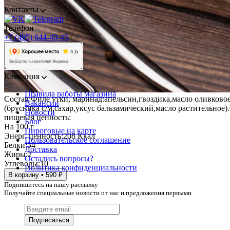
Контакты
Телефон
+7 (495) 644-40-45
Компания
Правила работы магазина
Состав:Филе утки, маринад:апельсин,гвоздика,масло оливков
Вакансии
(брусника с/м,сахар,уксус бальзамический,масло растительное).
Новости
пищевая ценность:
Блог
На 100 г
Пироговые на карте
Энерг. ценность:
208 Ккал
Пользовательское соглашение
Белки:
34
Доставка
Жиры:
2
Остались вопросы?
Углеводы:
10
Политика конфиденциальности
В корзину • 590 ₽
Подпишитесь на нашу рассылку
Получайте специальные новости от нас и предложения первыми
Подписаться