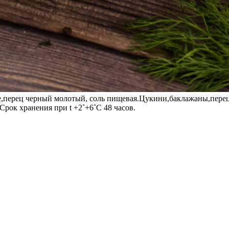
ое,перец черный молотый, соль пищевая.Цукини,баклажаны,пере
Срок хранения при t +2˚+6˚C 48 часов.